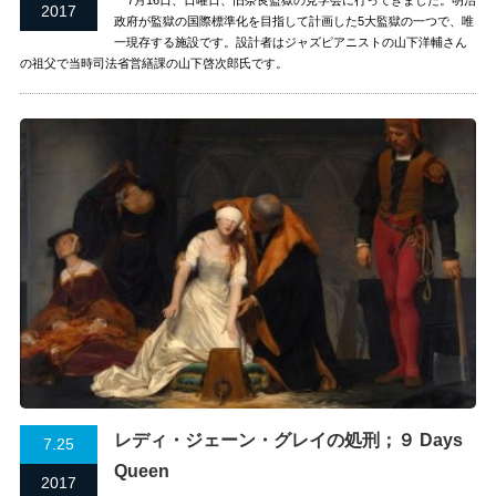
2017
政府が監獄の国際標準化を目指して計画した5大監獄の一つで、唯
一現存する施設です。設計者はジャズピアニストの山下洋輔さん
の祖父で当時司法省営繕課の山下啓次郎氏です。
レディ・ジェーン・グレイの処刑；９ Days
7.25
Queen
2017