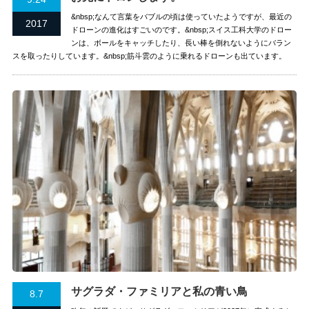
&nbsp;なんて言葉をバブルの頃は使っていたようですが、最近の
2017
ドローンの進化はすごいのです。&nbsp;スイス工科大学のドロー
ンは、ボールをキャッチしたり、長い棒を倒れないようにバラン
スを取ったりしています。&nbsp;筋斗雲のように乗れるドローンも出ています。
サグラダ・ファミリアと私の青い鳥
8.7