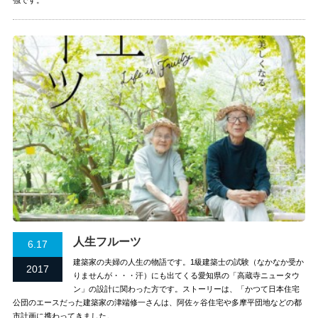
強です。
人生フルーツ
6.17
建築家の夫婦の人生の物語です。1級建築士の試験（なかなか受か
2017
りませんが・・・汗）にも出てくる愛知県の「高蔵寺ニュータウ
ン」の設計に関わった方です。ストーリーは、「かつて日本住宅
公団のエースだった建築家の津端修一さんは、阿佐ヶ谷住宅や多摩平団地などの都
市計画に携わってきました。