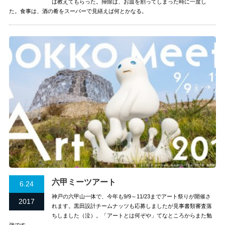
は教えてもらった。掃除は、お皿を割ってしまった時に一度し
た。食事は、酒の肴をスーパーで見繕えば何とかなる。
六甲ミーツアート
6.24
神戸の六甲山一体で、今年も9/9～11/23までアート祭りが開催さ
2017
れます。黒田設計チームナッツも応募しましたが見事書類審査落
ちしました（泣）。「アートとは何ぞや」てなところからまた勉