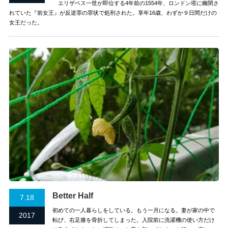
エリザベス一世が即位する4年前の1554年、ロンドン塔に幽閉さ
れていた『前女王』が反逆罪の罪状で処刑された。享年16歳、わずか９日間だけの
女王だった。
Better Half
7.18
初めての一人暮らしをしている。もう一月になる。妻が家の中で
2017
転び、右足膝を骨折してしまった。入院前に洗濯機の使い方だけ