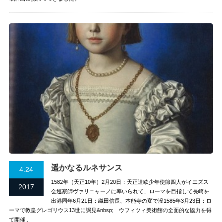
遥かなるルネサンス
4.24
1582年（天正10年）2月20日：天正遣欧少年使節四人がイエズス
2017
会巡察師ヴァリニャーノに率いられて、ローマを目指して長崎を
出港同年6月21日：織田信長、本能寺の変で没1585年3月23日：ロ
ーマで教皇グレゴリウス13世に謁見&nbsp; ウフィツィ美術館の全面的な協力を得
て開催...