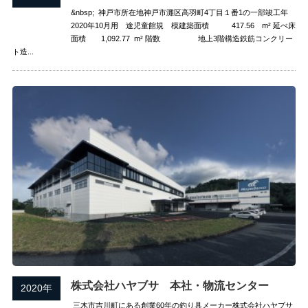
&nbsp; 神戸市所在地神戸市灘区高羽町4丁目１番1の一部竣工年
2020年10月用 途児童館規 模建築面積 417.56 m² 延べ床
面積 1,092.77 m² 階数 地上3階構造鉄筋コンクリー
ト造...
株式会社ハヤブサ 本社・物流センター
2020年
三木市吉川町にある創業60年の釣り具メーカー株式会社ハヤブサ