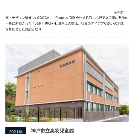
基本計
画・デザイン監修 by COCCA Photo by 有限会社 A.P.First小野第２工場の敷地の
一角に新築された「お取引先様や社員同士の交流、社員のアイデアや想いの創造」
を目的とした施設となり...
神戸市立高羽児童館
2021年