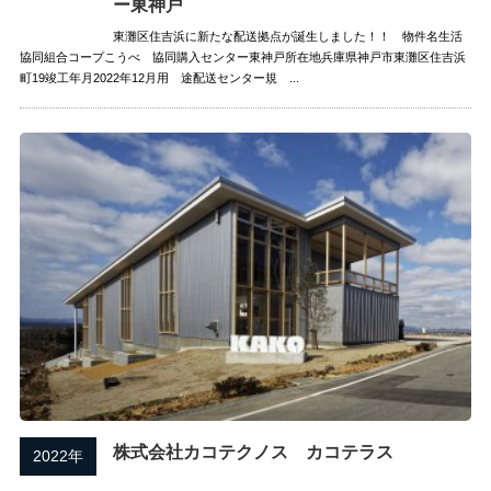
ー東神戸
東灘区住吉浜に新たな配送拠点が誕生しました！！ 物件名生活
協同組合コープこうべ 協同購入センター東神戸所在地兵庫県神戸市東灘区住吉浜
町19竣工年月2022年12月用 途配送センター規 ...
株式会社カコテクノス カコテラス
2022年