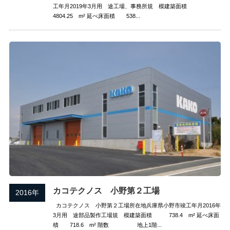
工年月2019年3月用 途工場、事務所規 模建築面積
4804.25 m² 延べ床面積 538...
カコテクノス 小野第２工場
2016年
カコテクノス 小野第２工場所在地兵庫県小野市竣工年月2016年
3月用 途部品製作工場規 模建築面積 738.4 m² 延べ床面
積 718.6 m² 階数 地上1階...