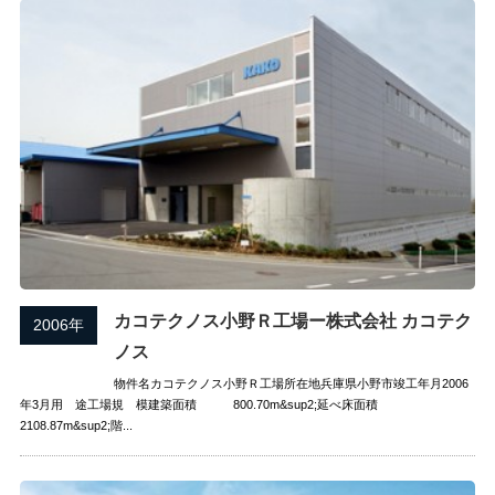
カコテクノス小野Ｒ工場ー株式会社 カコテク
2006年
ノス
物件名カコテクノス小野Ｒ工場所在地兵庫県小野市竣工年月2006
年3月用 途工場規 模建築面積 800.70m&sup2;延べ床面積
2108.87m&sup2;階...