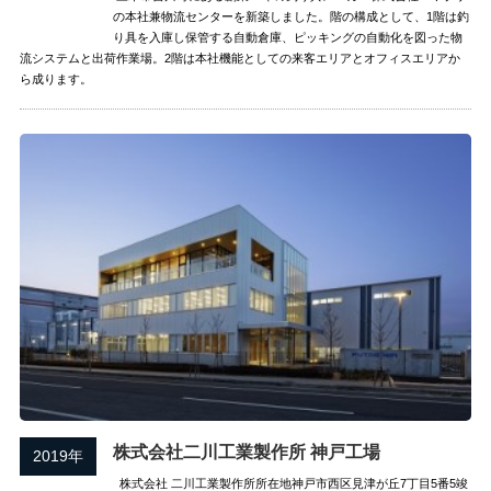
の本社兼物流センターを新築しました。階の構成として、1階は釣
り具を入庫し保管する自動倉庫、ピッキングの自動化を図った物
流システムと出荷作業場。2階は本社機能としての来客エリアとオフィスエリアか
ら成ります。
株式会社二川工業製作所 神戸工場
2019年
株式会社 二川工業製作所所在地神戸市西区見津が丘7丁目5番5竣