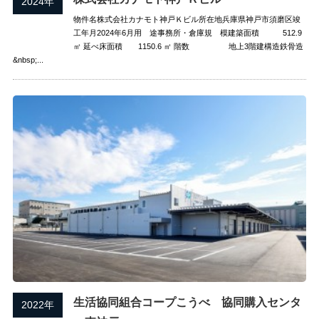
2024年
物件名株式会社カナモト神戸Ｋビル所在地兵庫県神戸市須磨区竣
工年月2024年6月用 途事務所・倉庫規 模建築面積 512.9
㎡ 延べ床面積 1150.6 ㎡ 階数 地上3階建構造鉄骨造
&nbsp;...
生活協同組合コープこうべ 協同購入センタ
2022年