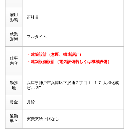
雇用
正社員
形態
就業
フルタイム
形態
・建築設計（意匠、
構造設計）
仕事
・建築設備設計（電気設備若しくは機械設備）
内容
勤務
兵庫県神戸市兵庫区下沢通２丁目１−１７ 大和化成
地
ビル 3F
賃金
月給
通勤
実費支給上限なし
手当