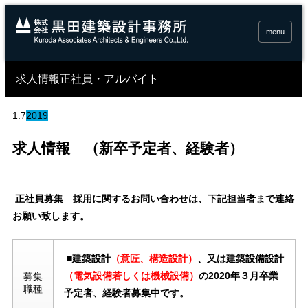
menu
求人情報正社員・アルバイト
1.7
2019
求人情報 （新卒予定者、経験者）
正社員募集 採用に関するお問い合わせは、下記担当者まで連絡
お願い致します。
■
建築設計
（意匠、
構造設計）
、
又は建築設備設計
（電気設備若しくは機械設備）
の
2020
年３月卒業
募集
職種
予定者、
経験者
募集中
です。