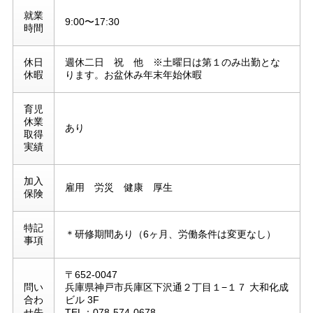
就業
9:00〜17:30
時間
休日
週休二日 祝 他 ※土曜日は第１のみ出勤とな
休暇
ります。お盆休み年末年始休暇
育児
休業
あり
取得
実績
加入
雇用 労災 健康 厚生
保険
特記
＊研修期間あり（6ヶ月、労働条件は変更なし）
事項
〒652-0047
問い
兵庫県神戸市兵庫区下沢通２丁目１−１７ 大和化成
合わ
ビル 3F
せ先
TEL：078-574-0678