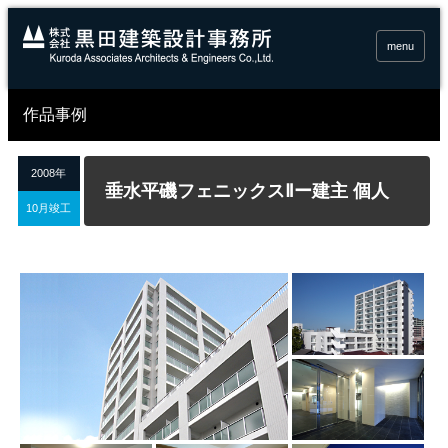
menu
作品事例
2008年
垂水平磯フェニックスⅡー建主 個人
10月竣工