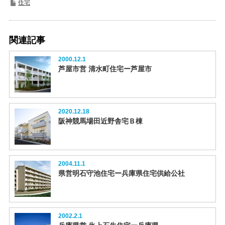
住宅
関連記事
2000.12.1
芦屋市営 清水町住宅ー芦屋市
2020.12.18
阪神競馬場田近野舎宅Ｂ棟
2004.11.1
県営明石守池住宅ー兵庫県住宅供給公社
2002.2.1