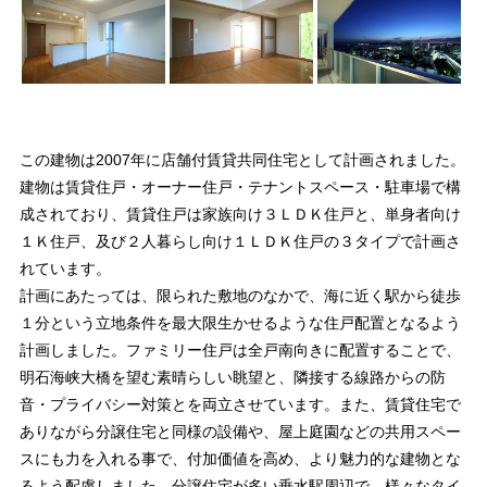
この建物は2007年に店舗付賃貸共同住宅として計画されました。
建物は賃貸住戸・オーナー住戸・テナントスペース・駐車場で構
成されており、賃貸住戸は家族向け３ＬＤＫ住戸と、単身者向け
１Ｋ住戸、及び２人暮らし向け１ＬＤＫ住戸の３タイプで計画さ
れています。
計画にあたっては、限られた敷地のなかで、海に近く駅から徒歩
１分という立地条件を最大限生かせるような住戸配置となるよう
計画しました。ファミリー住戸は全戸南向きに配置することで、
明石海峡大橋を望む素晴らしい眺望と、隣接する線路からの防
音・プライバシー対策とを両立させています。また、賃貸住宅で
ありながら分譲住宅と同様の設備や、屋上庭園などの共用スペー
スにも力を入れる事で、付加価値を高め、より魅力的な建物とな
るよう配慮しました。分譲住宅が多い垂水駅周辺で、様々なタイ