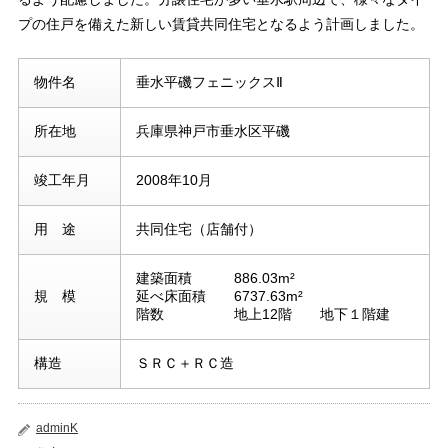
プの住戸を備えた新しい賃貸共同住宅となるよう計画しました。
物件名
垂水平磯フェニックスⅡ
所在地
兵庫県神戸市垂水区平磯
竣工年月
2008年10月
用 途
共同住宅（店舗付）
建築面積 886.03m²
規 模
延べ床面積 6737.63m²
階数 地上12階 地下１階建
構造
ＳＲＣ＋ＲＣ造
adminK