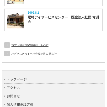
2006.8.1
尼崎デイサービスセンター 医療法人社団 青洲
会
市営大窪南住宅10号棟ー明石市
ハピネスさつまー社会福祉法人 博由社
トップページ
アクセス
お問合せ
個人情報保護方針