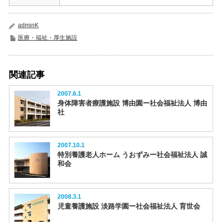
adminK
医療・福祉・厚生施設
関連記事
2007.6.1
身体障害者療護施設 博由園ー社会福祉法人 博由
社
2007.10.1
特別養護老人ホーム うおずみー社会福祉法人 誠
和会
2008.3.1
児童養護施設 淡路学園ー社会福祉法人 育世会