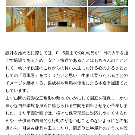
設計を始めるに際しては、0～5歳までの乳幼児が１日の大半を過
ごす施設であるため、安全・快適であることはもちろんのことと
して、幼い子供達のこれからの長い人生における心のふるさとと
しての「原風景」をつくりたいと思い、生まれ育ったふるさとの
イメージを継承する、集成材や無垢材使用による木造平屋建てと
しています。
まず山間の変形な三角形の敷地でいかにして園庭を確保し、かつ
豊かな自然環境を身近に感じられる空間を創出させるか苦慮しま
した。また平面計画では、様々な保育形態に対応しやすくするた
めや、子供達の自発的な行動の芽をつむことのないようにとの配
慮から、引込み建具を工夫したり、園庭側に半屋外のテラスを設