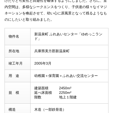
けたりと可変性と回遊性を確保するようにしました。さらに、室
内空間は、多様なシークエンスをつくり、子供達の様々なイマジ
ネーションを喚起させて、幼い心に原風景となって残るようなも
のにしたいと取り組みました。
新温泉町 ふれあいセンター「ゆめっこラン
物件名
ド」
所在地
兵庫県美方郡新温泉町
竣工年月
2005年3月
用 途
幼稚園＋保育園＋ふれあい交流センター
建築面積 2450m²
規 模
延べ床面積 2250m²
階数 地上１階建
構造
木造（一部鉄骨造）