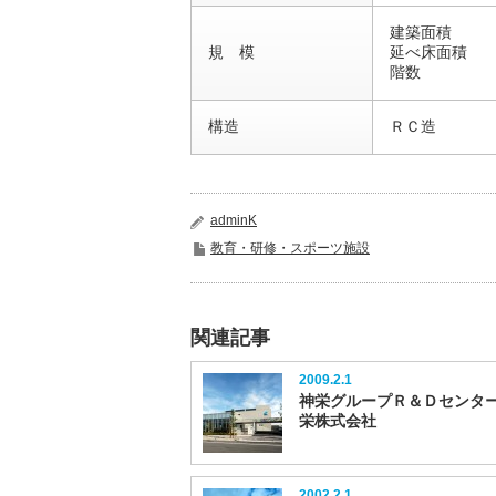
建築面積 57
規 模
延べ床面積 20
階数 地
構造
ＲＣ造
adminK
教育・研修・スポーツ施設
関連記事
2009.2.1
神栄グループＲ＆Ｄセンタ
栄株式会社
2002.2.1