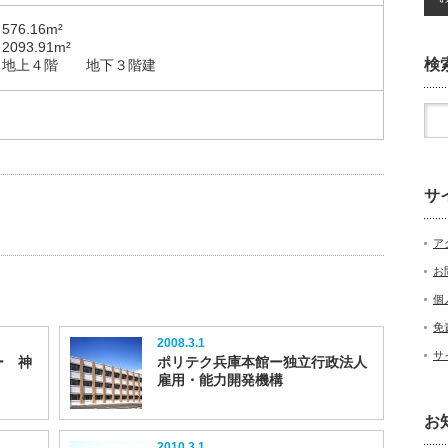
6.16m²
93.91m²
検
上４階 地下３階建
サ
ア
お
個
免
2008.3.1
サ
ー 神
ポリテク兵庫本館ー独立行政法人
雇用・能力開発機構
お
2010.3.1