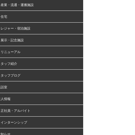
産業・流通・運搬施設
住宅
レジャー・宿泊施設
展示・記念施設
リニューアル
スタッフ紹介
スタッフブログ
談話室
求人情報
正社員・アルバイト
インターンシップ
お知らせ